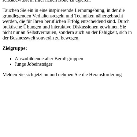
Tauchen Sie ein in eine inspirierende Lernumgebung, in der die
grundlegenden Verhaltensregeln und Techniken nähergebracht
werden, die für Ihren beruflichen Erfolg entscheidend sind. Durch
praktische Übungen und interaktive Diskussionen gewinnen Sie
nicht nur an Selbstvertrauen, sondern auch an der Fähigkeit, sich in
der Businesswelt souverän zu bewegen.
Zielgruppe:
Auszubildende aller Berufsgruppen
Junge Jobeinsteiger
Melden Sie sich jetzt an und nehmen Sie die Herausforderung
an! Gemeinsam bringe ich Sie auf den Weg zu einem erfolgreichen
und erfüllenden Berufsleben!
Inhaltliche Schwerpunkte
Kommunikationstechniken und Körpersprache
Vertiefen Sie Ihre Kenntnisse und lernen Sie, wie Sie in jeder